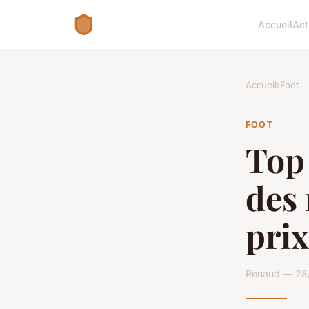
Accueil
Act
Accueil
›
Foot
FOOT
Top 
des 
prix
Renaud — 28/