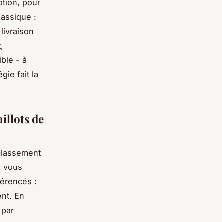
otion, pour
lassique :
 livraison
,
ible - à
gie fait la
illots de
 classement
r vous
férencés :
ent. En
 par