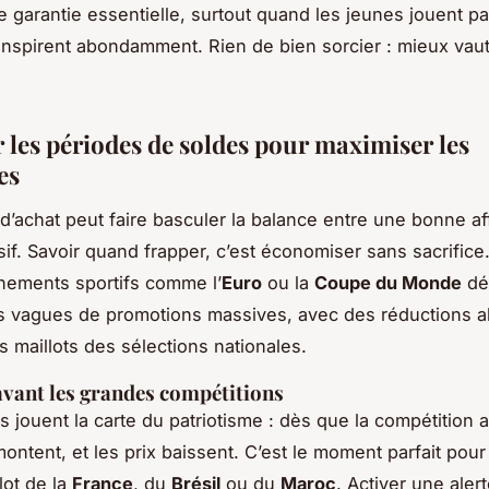
e garantie essentielle, surtout quand les jeunes jouent p
anspirent abondamment. Rien de bien sorcier : mieux vaut
r les périodes de soldes pour maximiser les
es
’achat peut faire basculer la balance entre une bonne aff
sif. Savoir quand frapper, c’est économiser sans sacrifice
nements sportifs comme l’
Euro
ou la
Coupe du Monde
dé
 vagues de promotions massives, avec des réductions all
s maillots des sélections nationales.
avant les grandes compétitions
 jouent la carte du patriotisme : dès que la compétition 
montent, et les prix baissent. C’est le moment parfait pou
lot de la
France
, du
Brésil
ou du
Maroc
. Activer une alert