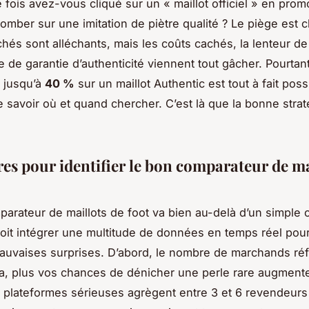
fois avez-vous cliqué sur un « maillot officiel » en prom
omber sur une imitation de piètre qualité ? Le piège est c
ichés sont alléchants, mais les coûts cachés, la lenteur de
e de garantie d’authenticité viennent tout gâcher. Pourtant
 jusqu’à
40 %
sur un maillot Authentic est tout à fait poss
 savoir où et quand chercher. C’est là que la bonne straté
res pour identifier le bon comparateur de ma
parateur de maillots de foot va bien au-delà d’un simple
l doit intégrer une multitude de données en temps réel pou
mauvaises surprises. D’abord, le nombre de marchands ré
n a, plus vos chances de dénicher une perle rare augment
s plateformes sérieuses agrègent entre 3 et 6 revendeurs