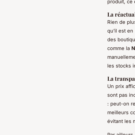
produit, ce
La réactua
Rien de plus
qu’il est e
des boutiqu
comme la
N
manuelleme
les stocks 
La transpa
Un prix aff
sont pas in
: peut-on r
meilleurs c
évitant les
Par ailleur