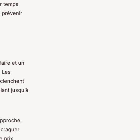
ar temps
 prévenir
aire et un
. Les
clenchent
ant jusqu’à
approche,
r craquer
e prix