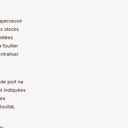
’apercevoir
es stocks
mitées
 fouiller
traliser
 de port ne
nt indiquées
Les
sultat,
de