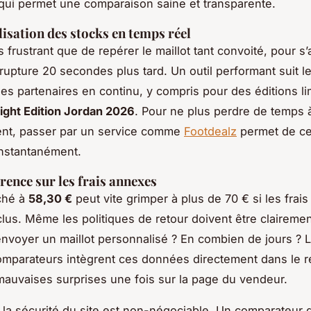
 qui permet une comparaison saine et transparente.
lisation des stocks en temps réel
 frustrant que de repérer le maillot tant convoité, pour s
n rupture 20 secondes plus tard. Un outil performant suit l
es partenaires en continu, y compris pour des éditions li
ight Edition Jordan 2026
. Pour ne plus perdre de temps à
nt, passer par un service comme
Footdealz
permet de cen
instantanément.
rence sur les frais annexes
iché à
58,30 €
peut vite grimper à plus de 70 € si les frais
clus. Même les politiques de retour doivent être claireme
envoyer un maillot personnalisé ? En combien de jours ? 
omparateurs intègrent ces données directement dans le ré
 mauvaises surprises une fois sur la page du vendeur.
s, la sécurité du site est non-négociable. Un comparateur 