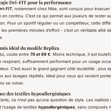
ogie Dri-FIT pour la performance
Dri-FIT
, notamment chez Nike, sont conçus pour évacuer 
on en continu. C’est ce qui permet aux joueurs de rester
on. Pour un sportif régulier ou un compétiteur, cette diff
les premières minutes d’effort - c’est un véritable allié d
e.
is idéal du modèle Replica
lui, coûte entre
70 et 99 €
. Moins technique, il est toutef
r respirant, suffisamment performant pour un usage occa
eur. C’est aussi le grand gagnant côté durabilité : plus ép
ux aux lavages répétés. Idéal pour ceux qui veulent porte
ns se ruiner.
ce des textiles hypoallergéniques
ants, ce n’est pas qu’une question de style. Les maillots o
t l’usage de textiles
hypoallergéniques
, sans composés n