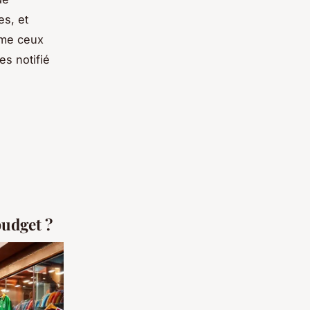
es, et
mme ceux
es notifié
budget ?