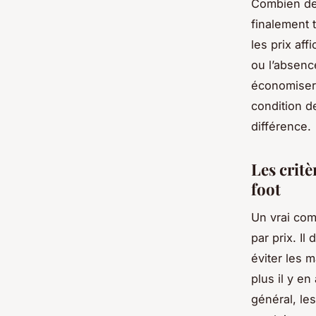
Combien de 
finalement t
les prix aff
ou l’absenc
économiser
condition de
différence.
Les critè
foot
Un vrai com
par prix. I
éviter les 
plus il y e
général, le