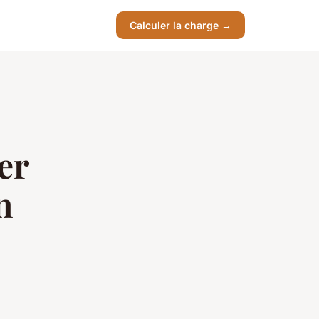
Calculer la charge →
er
n