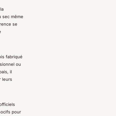
la
 au sec même
érence se
e
ois fabriqué
sionnel ou
ais, il
r leurs
fficiels
ocifs pour