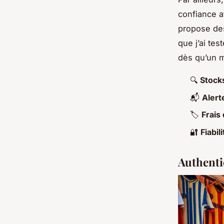
confiance af
propose des
que j’ai tes
dès qu’un m
🔍
Stocks
📬
Alert
🏷️
Frais
🔐
Fiabi
Authenti