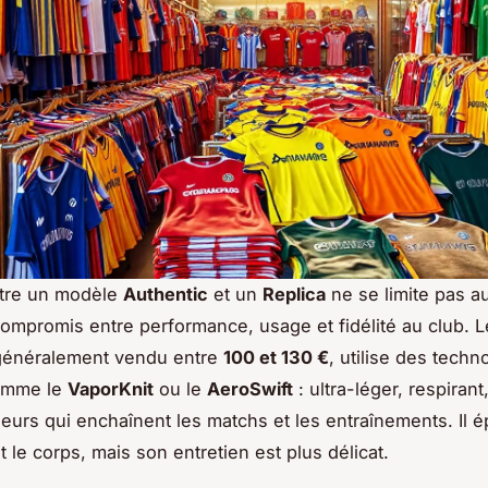
ntre un modèle
Authentic
et un
Replica
ne se limite pas au 
 compromis entre performance, usage et fidélité au club. L
 généralement vendu entre
100 et 130 €
, utilise des techn
omme le
VaporKnit
ou le
AeroSwift
: ultra-léger, respiran
ueurs qui enchaînent les matchs et les entraînements. Il 
 le corps, mais son entretien est plus délicat.