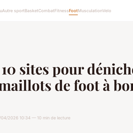
u
Autre sport
Basket
Combat
Fitness
Foot
Musculation
Velo
10 sites pour dénich
maillots de foot à bo
04/2026 10:34 — 10 min de lecture