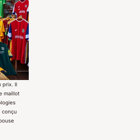
prix. Il
e maillot
ologies
t, conçu
épouse