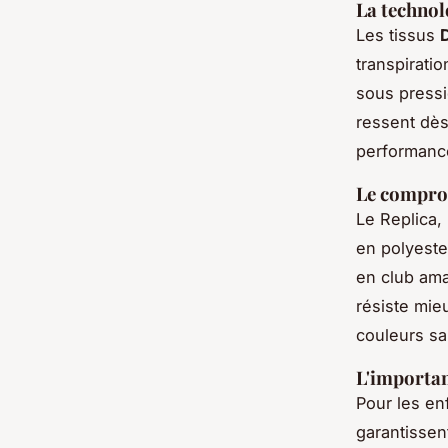
La technol
Les tissus
transpirati
sous pressi
ressent dès 
performanc
Le comprom
Le Replica, 
en polyeste
en club amat
résiste mie
couleurs sa
L'importan
Pour les enf
garantissen