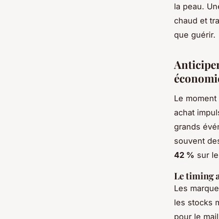
la peau. Un
chaud et tr
que guérir.
Anticipe
économi
Le moment d
achat impul
grands évé
souvent des
42 %
sur le
Le timing 
Les marques
les stocks 
pour le mail